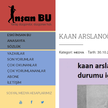
KAAN ARSLANOĞ
ESKİ İNSAN BU
ANASAYFA
SÖZLÜK
Kategori:
Tarih: 30.10
MEDYA
YAZARLAR
SON YORUMLAR
ÇOK OKUNANLAR
ÇOK YORUMLANANLAR
ABONE
İLETIŞIM
SOSYAL MEDYA HESAPLARIMIZ