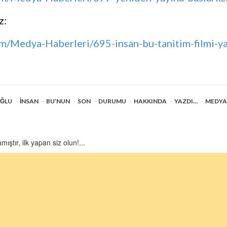
z:
m/Medya-Haberleri/695-insan-bu-tanitim-filmi-y
ĞLU
İNSAN
BU’NUN
SON
DURUMU
HAKKINDA
YAZDI…
MEDYA
tır, ilk yapan siz olun!...