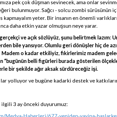
mıza pek çok düşman sevinecek, ama onlar sevinme
 değeri bulunmuyor. Sağcı - solcu zombi sürüsünün
rüs kapmayalım yeter. Bir insanın en önemli varlıklar
şınca daha etkin yazar olmuşsun neye yarar.
rçekçi ve açık sözlüyüz, şunu belirtmek lazım: Um
den bile yansıyor. Olumlu geri dönüşler hiç de a
 Madem o kadar etkiliyiz, fikirlerimiz madem gele
n “bugünün belli figürleri burada gösterilen ölçek
le bir şekilde ağır aksak sürdüreceğiz işi.
ılar yolluyor ve bugüne kadarki destek ve katkıla
ilgili 3 ay önceki duyurumuz:
m/Medya-Haberleri/677-yeniden-yayina-baslarken