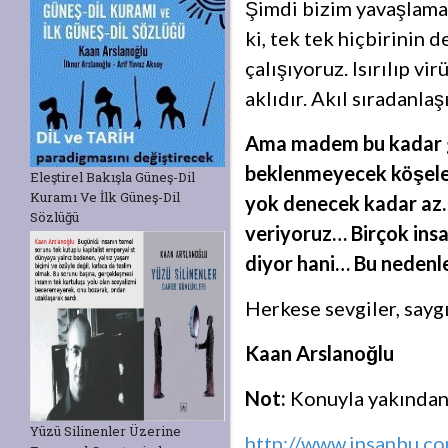
Şimdi bizim yavaşlama
ki, tek tek hiçbirinin
çalışıyoruz. Isırılıp vi
aklıdır. Akıl sıradanla
Ama madem bu kadar ge
beklenmeyecek köşeler
Eleştirel Bakışla Güneş-Dil
Kuramı Ve İlk Güneş-Dil
yok denecek kadar az.
Sözlüğü
veriyoruz… Birçok insa
diyor hani… Bu nedenler
Herkese sevgiler, sayg
Kaan Arslanoğlu
Not:
Konuyla yakından 
Yüzü Silinenler Üzerine
http://www.insanbu.co