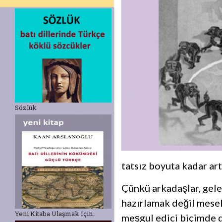
Sözlük
tatsız boyuta kadar ar
Çünkü arkadaşlar, gele
hazırlamak değil mesele
Yeni Kitaba Ulaşmak Için..
meşgul edici biçimde d