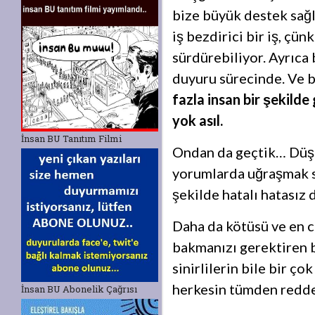
bize büyük destek sağla
iş bezdirici bir iş, çü
sürdürebiliyor. Ayrıca
duyuru sürecinde. Ve b
fazla insan bir şekil
yok asıl.
İnsan BU Tanıtım Filmi
Ondan da geçtik… Düşm
yorumlarda uğraşmak sağ
şekilde hatalı hatasız
Daha da kötüsü ve en c
bakmanızı gerektiren bi
sinirlilerin bile bir ç
herkesin tümden redd
İnsan BU Abonelik Çağrısı