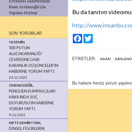
Evrensel Gazetesinde
Kaan Arslanoğlu'yla
Bu da tanıtım videomu
Yapılan Söyleşi
http://www.insanbu.co
SON YORUMLAR
Facebook
Twitter
YASEMIN,
'BİR PUTUN
ALACAKARANLIĞI'
ETİKETLER:
KAAN
ARSLANO
ÇEVİRİSİNE DAİR
KARANLIK DÜŞÜNCELER'IN
HABERINE YORUM YAPTI.
24.12.2023
Bu habere henüz yorum yapılmamış
ÖNEMLI DEĞIL,
PENGUEN KUMPASÇILARI
HAKKINDA SUÇ
DUYURUSU'IN HABERINE
YORUM YAPTI.
9.11.2023
METE DEMIRTÜRK,
DINSEL FIGÜRLERIN