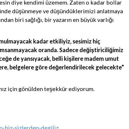
sin diye kendimi üzemem. Zaten o kadar bollar
 içinde düşünmeye ve düşündüklerimizi anlatmaya
ından biri sağlığı, bir yazarın en büyük varlığı
ulmayacak kadar etkiliyiz, sesimiz hiç
zımsanmayacak oranda. Sadece değiştiriciliğimiz
ceğe de yansıyacak, belli kişilere madem umut
lere, belgelere göre değerlendirilecek gelecekte”
rınız için gönülden teşekkür ediyorum.
-biz-sizlerden-degiliz