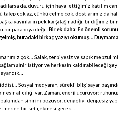
dılarsa da, duyuru için hayal ettiğimiz katılım ca
nkü talep çok az, çünkü çelme çok, dostlarımız da hal
 başka yayınların pek karşılaşmadığı, bildiğimiz bi
u bir paranoya değil.
Bir ek daha: En önemli soru
de gelmiş, buradaki birkaç yazıyı okumuş… Duyma
anımız çok… Salak, terbiyesiz ve sapık mebzul m
lam sinir istiyor ve herkesin kaldırabileceği şey d
 dayandık…
iddisi… Sosyal medyanın, sürekli bilgisayar başınd
r esir alıcılığı var. Zaman, enerji uçuruyor; ruhun
ok bakımdan sinirini bozuyor, dengeliyi dengesiz yapı
etmeden bir set çekmesi gerek…