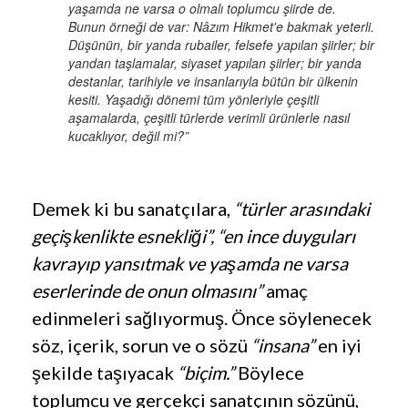
yaşamda ne varsa o olmalı toplumcu şiirde de.
Bunun örneği de var: Nâzım Hikmet'e bakmak yeterli.
Düşünün, bir yanda rubailer, felsefe yapılan şiirler; bir
yandan taşlamalar, siyaset yapılan şiirler; bir yanda
destanlar, tarihiyle ve insanlarıyla bütün bir ülkenin
kesiti. Yaşadığı dönemi tüm yönleriyle çeşitli
aşamalarda, çeşitli türlerde verimli ürünlerle nasıl
kucaklıyor, değil mi?”
Demek ki bu sanatçılara,
“türler arasındaki
geçişkenlikte esnekliği”, “en ince duyguları
kavrayıp yansıtmak ve yaşamda ne varsa
eserlerinde de onun olmasını”
amaç
edinmeleri sağlıyormuş. Önce söylenecek
söz, içerik, sorun ve o sözü
“insana”
en iyi
şekilde taşıyacak
“biçim.”
Böylece
toplumcu ve gerçekçi sanatçının sözünü,