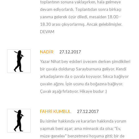
toplantının sonuna yaklaşırken, hala gelmeye
devam ediyorlardı. Toplantıdan sonra birkaçı
yanıma gelerek özür diledi, mesaiden 18.00 -
18.30 arası çıkıyorlarmış. Ancak gelebilmişler.
DEVAM
NADIR
27.12.2017
Yazar Nihat bey eskileri övecem derken şimdikileri
bir çuvala doldurup Sarayburnuna geliyor. Kendi
arkadaşlarını da o çuvala koyuyor. Sıkıca bağlıyor
çuvalın ağzını. İpin ucunu da boğazına bağlıyor.
Çuvalı aşağı fırlatıyor. Hikaye budur :)
FAHRI KUMBUL
27.12.2017
Bu isimler hakkında ve kararları hakkında yorum
yapmak beni aşar; ama minnacık da olsa; "Ev,
müze-genelev" benzetmesi hoşuma gitti; bir de