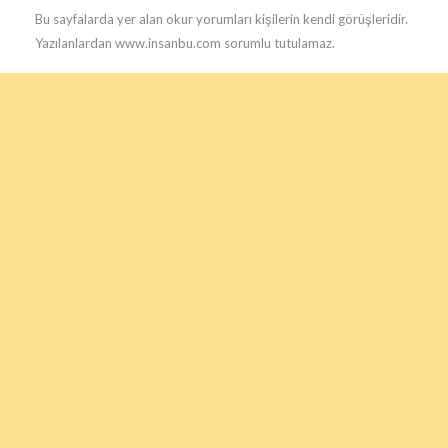
Bu sayfalarda yer alan okur yorumları kişilerin kendi görüşleridir.
Yazılanlardan www.insanbu.com sorumlu tutulamaz.