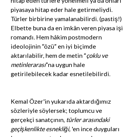
hitap eden türlere yönelmeli ya da onları
piyasaya hitap eder hale getirmeliydi.
Türler birbirine yamalanabilirdi. (pastiş!)
Elbette buna da en imkân veren piyasa işi
romandı. Hem hâkim postmodern
ideolojinin “özü” en iyi biçimde
aktarılabilir, hem de metin “
çoklu ve
metinlerarası
”na uygun hale
getirilebilecek kadar esnetilebilirdi.
Kemal Özer'in yukarıda aktardığımız
sözleriyle söylersek; toplumcu ve
gerçekçi sanatçının,
türler arasındaki
geçişkenlikte esnekliği,
'en ince duyguları