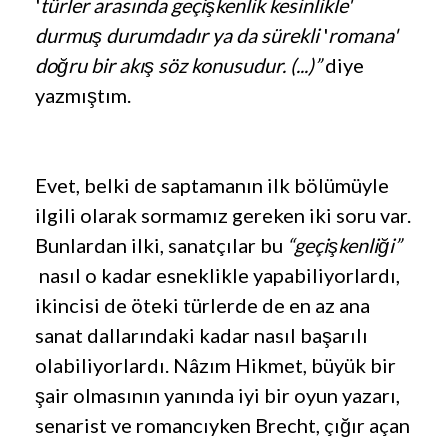
'
türler arasında geçişkenlik kesinlikle
'
durmuş durumdadır ya da sürekli
'
romana'
doğru bir akış söz konusudur. (...)”
diye
yazmıştım.
Evet, belki de saptamanın ilk bölümüyle
ilgili olarak sormamız gereken iki soru var.
Bunlardan ilki, sanatçılar bu
“geçişkenliği”
nasıl o kadar esneklikle yapabiliyorlardı,
ikincisi de öteki türlerde de en az ana
sanat dallarındaki kadar nasıl başarılı
olabiliyorlardı. Nâzım Hikmet, büyük bir
şair olmasının yanında iyi bir oyun yazarı,
senarist ve romancıyken Brecht, çığır açan