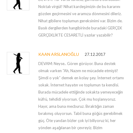
Noktalı virgül! Nihat kardeşimizin de bu kararını
gözden geçirmesini ve aramıza dönmesini dileriz.
Nihat gibilere toplumun gereksinimi var. Bizim de.
Basılı dergilerden hangibirinde buradaki GERÇEK
GERÇEKLİKTE CESARETLİ yazılar yazabilir?
KAAN ARSLANOĞLU
27.12.2017
DEVAM: Neyse.. Gören görüyor. Buna destek
olmak varken “Ah, Nazım ne mücadele etmişti!
Şimdi o yok” demek en kolay şey. İnternet ortamı
sokak. İnternet hayatın ve toplumun ta kendisi.
Burada mücadele ettiğinde sokakta yemeyeceğin
küfrü, tehdidi yiyorsun. Çok mu hoşlanıyoruz.
Hayır, ama buna mecburuz. Bıraktığın zaman
bırakmış oluyorsun. Tabii buna göğüs gerebilmek
güç. Öte yandan bizler çok iyi biliyoruz ki, her
yönden aşağılanan bir çevreyiz. Bizim