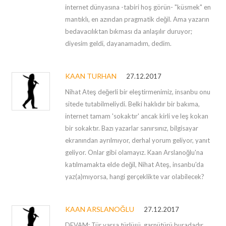
internet dünyasına -tabiri hoş görün- "küsmek" en
mantıklı, en azından pragmatik değil. Ama yazarın
bedavacılıktan bıkması da anlaşılır duruyor;
diyesim geldi, dayanamadım, dedim.
KAAN TURHAN
27.12.2017
Nihat Ateş değerli bir eleştirmenimiz, insanbu onu
sitede tutabilmeliydi. Belki haklıdır bir bakıma,
internet tamam 'sokaktır' ancak kirli ve leş kokan
bir sokaktır. Bazı yazarlar sanırsınız, bilgisayar
ekranından ayrılmıyor, derhal yorum geliyor, yanıt
geliyor. Onlar gibi olamayız. Kaan Arslanoğlu'na
katılmamakta elde değil, Nihat Ateş, insanbu'da
yaz(a)mıyorsa, hangi gerçeklikte var olabilecek?
KAAN ARSLANOĞLU
27.12.2017
DEVAM: Tür varsa türlüsü, garnütürü buradadır.