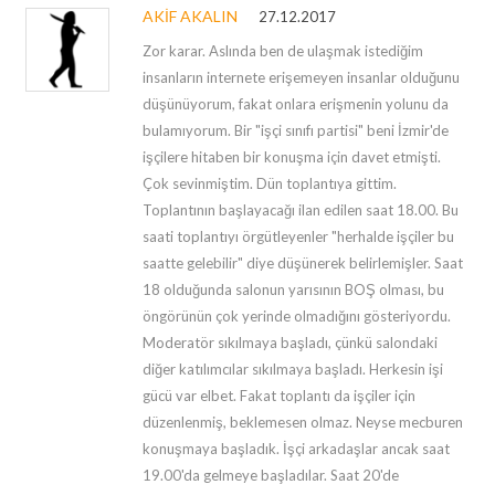
AKIF AKALIN
27.12.2017
Zor karar. Aslında ben de ulaşmak istediğim
insanların internete erişemeyen insanlar olduğunu
düşünüyorum, fakat onlara erişmenin yolunu da
bulamıyorum. Bir "işçi sınıfı partisi" beni İzmir'de
işçilere hitaben bir konuşma için davet etmişti.
Çok sevinmiştim. Dün toplantıya gittim.
Toplantının başlayacağı ilan edilen saat 18.00. Bu
saati toplantıyı örgütleyenler "herhalde işçiler bu
saatte gelebilir" diye düşünerek belirlemişler. Saat
18 olduğunda salonun yarısının BOŞ olması, bu
öngörünün çok yerinde olmadığını gösteriyordu.
Moderatör sıkılmaya başladı, çünkü salondaki
diğer katılımcılar sıkılmaya başladı. Herkesin işi
gücü var elbet. Fakat toplantı da işçiler için
düzenlenmiş, beklemesen olmaz. Neyse mecburen
konuşmaya başladık. İşçi arkadaşlar ancak saat
19.00'da gelmeye başladılar. Saat 20'de