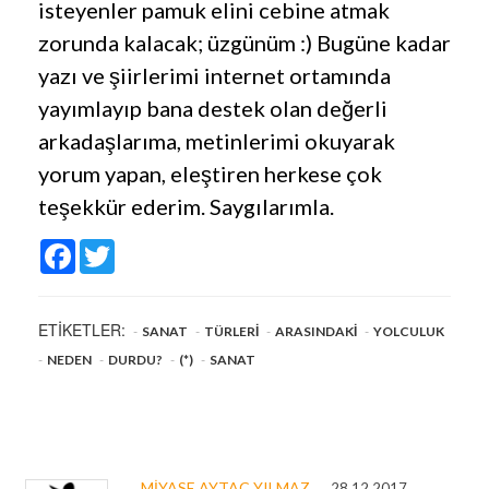
isteyenler pamuk elini cebine atmak
zorunda kalacak; üzgünüm :) Bugüne kadar
yazı ve şiirlerimi internet ortamında
yayımlayıp bana destek olan değerli
arkadaşlarıma, metinlerimi okuyarak
yorum yapan, eleştiren herkese çok
teşekkür ederim. Saygılarımla.
Facebook
Twitter
ETİKETLER:
SANAT
TÜRLERI
ARASINDAKI
YOLCULUK
NEDEN
DURDU?
(*)
SANAT
MIYASE AYTAÇ YILMAZ
28.12.2017