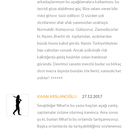
arkadaşlarımızın bu aşağılamalara katlanması, bu
tecridi göze alabilmesi güç. Bize selam veren bile
riske giriyor, taciz ediliyor. O yüzden çok
dostlarımız ufak ufak yanımızdan uzaklaştı.
Normaldir. Kızmıyoruz. Gülüyoruz. Zannediyorlar
ki, Nazım, Brecht vb. toplumdan, aydınlardan
büyük hüsnü kabul gördü. Nazım Türkiye’deyken
hep yalnızları oynadı. Ancak psikolojik risk
kalktığında geniş kesimler onları benimser
göründü. Devrimci sanatın mevzisi budur ve birkaç
dost mecra dışında bundan öte ilerici, namuslu hat
yoktur! ++++++
KAAN ARSLANOĞLU
27.12.2017
Sevgideğer Nihat’ın bu yazısı baştan aşağı yanlış
saptamalar üstüne oturmuş kanımca. Ama sorun
şu ki, bunları Nihat’la bu ortamda tartışamıyoruz.
Başka ortamlarda da tartışabildiğimiz söylenemez.