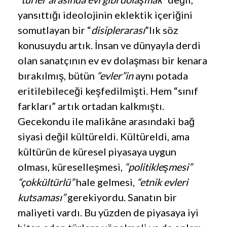
yansıttığı ideolojinin eklektik içeriğini
somutlayan bir “
disiplerarası
”lık söz
konusuydu artık. İnsan ve dünyayla derdi
olan sanatçının ev ev dolaşması bir kenara
bırakılmış, bütün
“evler”in
aynı potada
eritilebileceği keşfedilmişti. Hem “sınıf
farkları” artık ortadan kalkmıştı.
Gecekondu ile malikâne arasındaki bağ
siyasi değil kültüreldi. Kültüreldi, ama
kültürün de küresel piyasaya uygun
olması, küreselleşmesi,
“politikleşmesi”
“çokkültürlü”
hale gelmesi,
“etnik evleri
kutsaması”
gerekiyordu. Sanatın bir
maliyeti vardı. Bu yüzden de piyasaya iyi