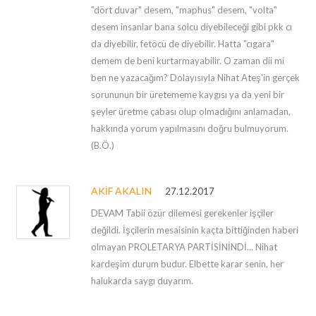
"dört duvar" desem, "maphus" desem, "volta"
desem insanlar bana solcu diyebileceği gibi pkk cı
da diyebilir, fetöcü de diyebilir. Hatta "cıgara"
demem de beni kurtarmayabilir. O zaman dii mi
ben ne yazacağım? Dolayısıyla Nihat Ateş'in gerçek
sorununun bir üretememe kaygısı ya da yeni bir
şeyler üretme çabası olup olmadığını anlamadan,
hakkında yorum yapılmasını doğru bulmuyorum.
(B.Ö.)
AKIF AKALIN
27.12.2017
DEVAM Tabii özür dilemesi gerekenler işçiler
değildi. İşçilerin mesaisinin kaçta bittiğinden haberi
olmayan PROLETARYA PARTİSİNİNDİ... Nihat
kardeşim durum budur. Elbette karar senin, her
halukarda saygı duyarım.