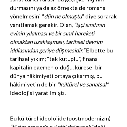
durmasını ya da az örnekte de romana
yönelmesini “
dün ne olmuştu
” diye sorarak
yanıtlamak gerekir. Olan,
“işçi sınıfının
evinin yıkılması ve bir sınıf hareketi
olmaktan uzaklaşması, tarihsel devrim
iddiasından geriye düşmesidir.”
Elbette bu
tarihsel yıkım; “tek kutuplu”, finans
kapitalin egemen olduğu, küresel bir
dünya hâkimiyeti ortaya çıkarmış, bu
hâkimiyetin de bir
“kültürel ve sanatsal”
ideolojisi yaratılmıştı.
Bu kültürel ideolojide (postmodernizm)
“türler arasında evi gibi dolaşmak”
değil,