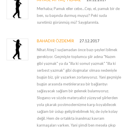
Merhaba; Pamuk eller cebe...Cep, el, pamuk bir de
ben, su başında durmuş muyuz? Peki suda
suretimiz görünmüş mü? Saygılarımla.
BAHADIR ÖZDEMIR
27.12.2017
Nihat Ateş'i suçlamadan önce bazı şeyleri bilmek
gerekiyor. Geçmişte toplumcu şiir adına "Nazım
gibi yazmak" ya da "illa ki somut yazmak" "illa ki
serbest yazmak" gibi dogmalar olması nedeniyle
bugün biz, şiir yazarken zorlanıyoruz. Yani geçmişle
bugün arasında metinlerarası bir bağlantıyı
sağlayacak sağlam bir gelenek bulamıyoruz.
Slogancı ve sözde materyalist yüzeysel şiirlerden
yola çıkarak postmodernizme karşı koyabilecek
sağlam bir üslup geliştirebilmek hiç de öyle kolay
değil. Hem de ortalıkta inanılmaz kavram
karmaşaları varken. Yani şimdi ben mesela çıkıp