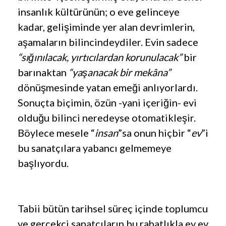
insanlık kültürünün; o eve gelinceye
kadar, gelişiminde yer alan devrimlerin,
aşamaların bilincindeydiler. Evin sadece
“sığınılacak, yırtıcılardan korunulacak”
bir
barınaktan
“yaşanacak bir mekâna”
dönüşmesinde yatan emeği anlıyorlardı.
Sonuçta biçimin, özün -yani içeriğin- evi
olduğu bilinci neredeyse otomatikleşir.
Böylece mesele “
insan
”sa onun hiçbir “
ev
”i
bu sanatçılara yabancı gelmemeye
başlıyordu.
Tabii bütün tarihsel süreç içinde toplumcu
ve gerçekçi sanatçıların bu rahatlıkla ev ev