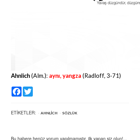
Ahnlich
(Alm.):
aynı, yangza
(Radloff, 3-71)
Facebook
Twitter
ETİKETLER:
AHNLICH
SÖZLÜK
Bu habere henüz yorum yapılmamıştır, ilk yapan siz olun!...