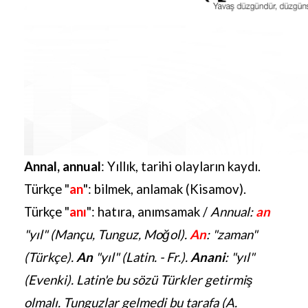
Annal, annual
: Yıllık, tarihi olayların kaydı.
Türkçe "
an
": bilmek, anlamak (Kisamov).
Türkçe "
anı
": hatıra, anımsamak /
Annual:
an
"yıl" (Mançu, Tunguz, Moğol).
An
: "zaman"
(Türkçe).
An
"yıl" (Latin. - Fr.).
Anani
: "yıl"
(Evenki). Latin'e bu sözü Türkler getirmiş
olmalı. Tunguzlar gelmedi bu tarafa (A.