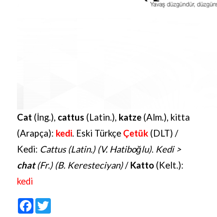
Cat
(İng.),
cattus
(Latin.),
katze
(Alm.), kitta
(Arapça):
kedi
. Eski Türkçe
Çetük
(DLT) /
Kedi:
Cattus (Latin.) (V. Hatiboğlu)
.
Kedi >
chat
(Fr.) (B. Keresteciyan)
/
Katto
(Kelt.):
kedi
Facebook
Twitter