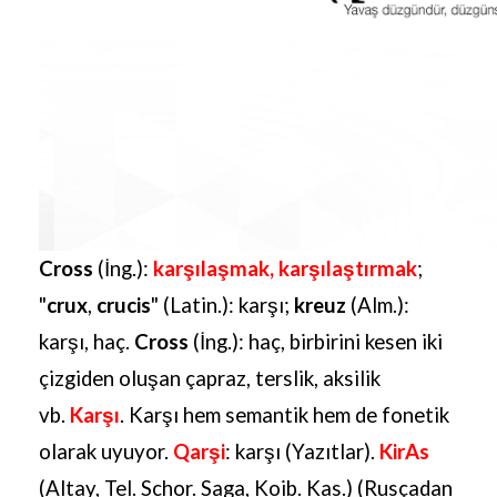
Cross
(İng.):
karşılaşmak, karşılaştırmak
;
"
crux
,
crucis
" (Latin.): karşı;
kreuz
(Alm.):
karşı, haç.
Cross
(İng.): haç, birbirini kesen iki
çizgiden oluşan çapraz, terslik, aksilik
vb.
Karşı
. Karşı hem semantik hem de fonetik
olarak uyuyor.
Qarşi
: karşı (Yazıtlar).
KirAs
(Altay, Tel. Schor. Saga, Koib. Kas.) (Rusçadan