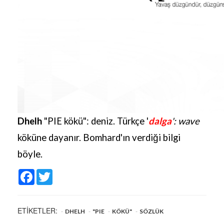
Dhelh
"PIE kökü": deniz. Türkçe '
dalga
'
: wave
köküne dayanır. Bomhard'ın verdiği bilgi
böyle.
Facebook
Twitter
ETİKETLER:
DHELH
"PIE
KÖKÜ"
SÖZLÜK