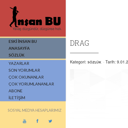
DRAG
ESKİ İNSAN BU
ANASAYFA
SÖZLÜK
Kategori:
Tarih: 9.01.
SÖZLÜK
YAZARLAR
SON YORUMLAR
ÇOK OKUNANLAR
ÇOK YORUMLANANLAR
ABONE
İLETIŞIM
SOSYAL MEDYA HESAPLARIMIZ