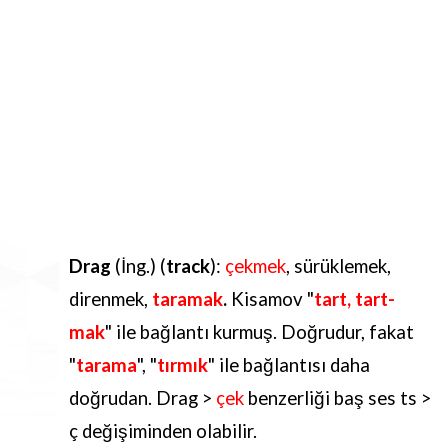
Drag
(İng.) (
track
):
çekmek
, sürüklemek,
direnmek,
taramak
.
Kisamov "
tart, tart-
mak
" ile bağlantı kurmuş. Doğrudur, fakat
"
tarama
", "
tırmık
" ile bağlantısı daha
doğrudan. Drag >
çek
benzerliği baş ses ts >
ç değişiminden olabilir.