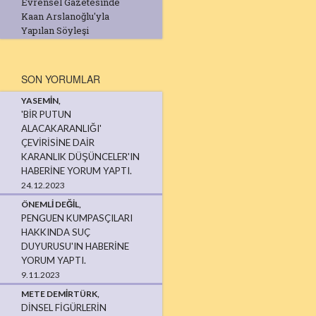
Evrensel Gazetesinde
Kaan Arslanoğlu'yla
Yapılan Söyleşi
SON YORUMLAR
YASEMIN,
'BİR PUTUN
ALACAKARANLIĞI'
ÇEVİRİSİNE DAİR
KARANLIK DÜŞÜNCELER'IN
HABERINE YORUM YAPTI.
24.12.2023
ÖNEMLI DEĞIL,
PENGUEN KUMPASÇILARI
HAKKINDA SUÇ
DUYURUSU'IN HABERINE
YORUM YAPTI.
9.11.2023
METE DEMIRTÜRK,
DINSEL FIGÜRLERIN