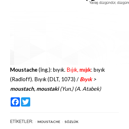
Moustache
(İng.): bıyık.
Bıjık,
mıjık
: bıyık
(Radloff). Bıyık (DLT, 1073) /
B
ıyık
>
moustach, moustaki
(Yun.) (A. Atabek)
Facebook
Twitter
ETİKETLER:
MOUSTACHE
SÖZLÜK