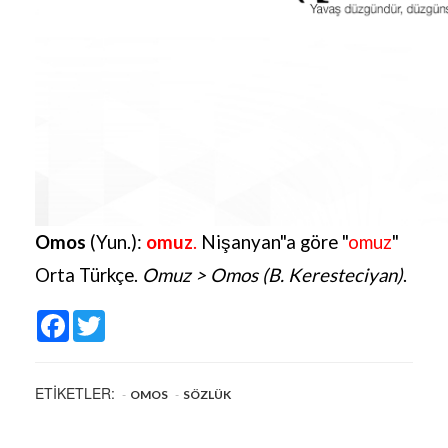
Omos
(Yun.):
omuz
.
Nişanyan"a göre "
omuz
"
Orta Türkçe.
Omuz > Omos (B. Keresteciyan)
.
Facebook
Twitter
ETİKETLER:
OMOS
SÖZLÜK