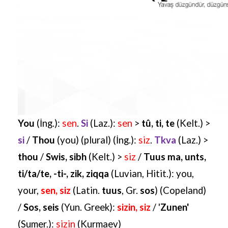
You
(İng.):
sen
.
Si
(Laz.):
sen
>
tû, ti, te
(Kelt.) >
si
/
Thou
(you) (plural) (İng.):
siz
.
Tkva
(Laz.) >
thou
/
Swis, sibh
(Kelt.) >
siz
/
Tuus ma, unts,
ti/ta/te, -ti-, zik, ziqqa
(Luvian, Hitit.): you,
your,
sen, siz
(Latin.
tuus
, Gr.
sos
) (Copeland)
/
Sos, seis
(Yun. Greek):
sizin, siz
/ '
Zunen'
(Sumer.):
sizin
(Kurmaev)