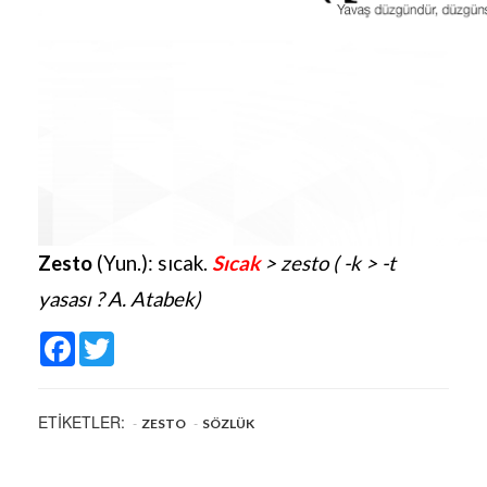
Zesto
(Yun.): sıcak.
Sıcak
> zesto ( -k > -t
yasası ? A. Atabek)
Facebook
Twitter
ETİKETLER:
ZESTO
SÖZLÜK