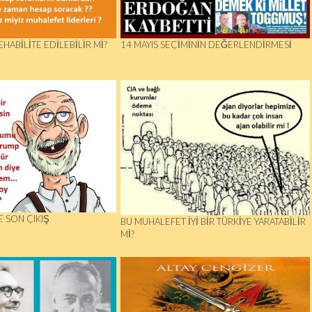
EHABILITE EDILEBILIR MI?
14 MAYIS SEÇIMININ DEĞERLENDIRMESI
 SON ÇIKIŞ
BU MUHALEFET İYİ BİR TÜRKİYE YARATABİLİR
Mİ?