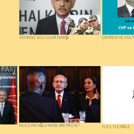
VATANSIZ SOLCULAR MARŞI
DEPREM VE KÜLT
KILIÇDAROĞLU NASIL BIR PROJE?
FLEX, FLEXIBLE