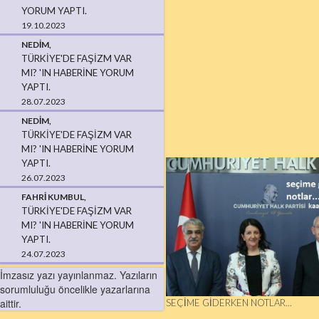
YORUM YAPTI.
19.10.2023
NEDIM,
TÜRKIYE'DE FAŞIZM VAR
MI? 'IN HABERINE YORUM
YAPTI.
28.07.2023
NEDIM,
TÜRKIYE'DE FAŞIZM VAR
MI? 'IN HABERINE YORUM
YAPTI.
26.07.2023
FAHRI KUMBUL,
TÜRKIYE'DE FAŞIZM VAR
MI? 'IN HABERINE YORUM
YAPTI.
24.07.2023
İmzasız yazı yayınlanmaz. Yazıların
sorumluluğu öncelikle yazarlarına
aittir.
SEÇIME GIDERKEN NOTLAR...