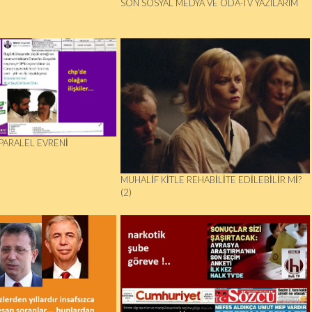
SON SOSYAL MEDYA VE ODA-TV YAZILARIM
PARALEL EVRENI
MUHALIF KITLE REHABILITE EDILEBILIR MI?
(2)