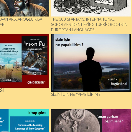
KAAN ARSLANOĞLU KISA
THE 300 SPARTANS: INTERNATIONAL
ARI
SCHOLARS IDENTIFYING TURKIC ROOTS IN
EUROPEAN LANGUAGES
Ğİ
SIZIN İÇIN NE YAPABILIRIM ?