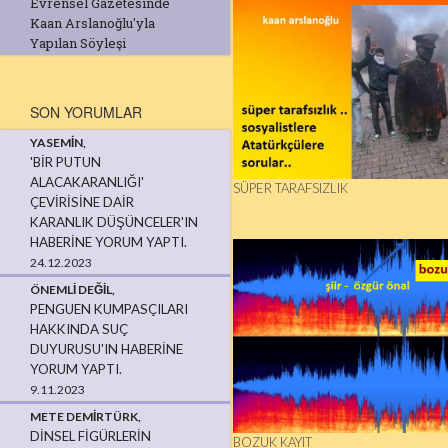
Evrensel Gazetesinde
Kaan Arslanoğlu'yla
Yapılan Söyleşi
SON YORUMLAR
YASEMIN,
'BİR PUTUN
ALACAKARANLIĞI'
SÜPER TARAFSIZLIK
ÇEVİRİSİNE DAİR
KARANLIK DÜŞÜNCELER'IN
HABERINE YORUM YAPTI.
24.12.2023
ÖNEMLI DEĞIL,
PENGUEN KUMPASÇILARI
HAKKINDA SUÇ
DUYURUSU'IN HABERINE
YORUM YAPTI.
9.11.2023
METE DEMIRTÜRK,
DINSEL FIGÜRLERIN
BOZUK KAYIT