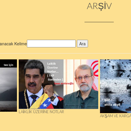
ARŞİV
anacak Kelime
Ara
LAIKLIK ÜZERINE NOTLAR
AKŞAM VE KARG