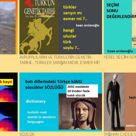
AVRUPALILARIN VE TÜRKLERIN GENETIK
YEREL SEÇİM SO
TARIHI… TÜRKLER SARIŞIN MIDIR, ESMER MI?
SÖZLÜK
TAŞHAN CADDESI