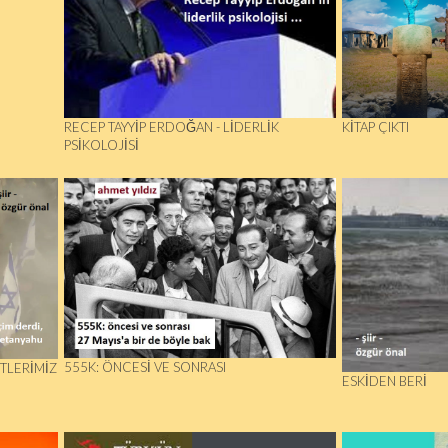
RECEP TAYYIP ERDOĞAN - LIDERLIK
KITAP ÇIKTI
PSIKOLOJISI
555K: ÖNCESI VE SONRASI
İTLERİMİZ
ESKIDEN BERI