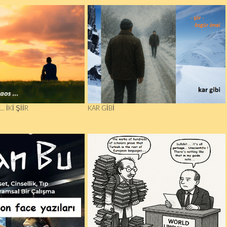
. İKI ŞIIR
KAR GIBI