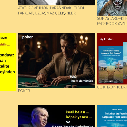
ATATÜRK VE İNÖNÜ ARASINDAKİ CİDDİ
FARKLAR, UZLAŞMAZ ÇELİŞKİLER
SON AYLARDAKİ 
FACEBOOK YAZIL
ÜÇ KİTABIN İÇERİ
POKER