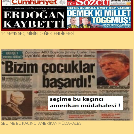
14 MAYIS SEÇIMININ DEĞERLENDIRMESI
SEÇIME BU KAÇINCI AMERIKAN MÜDAHALESI