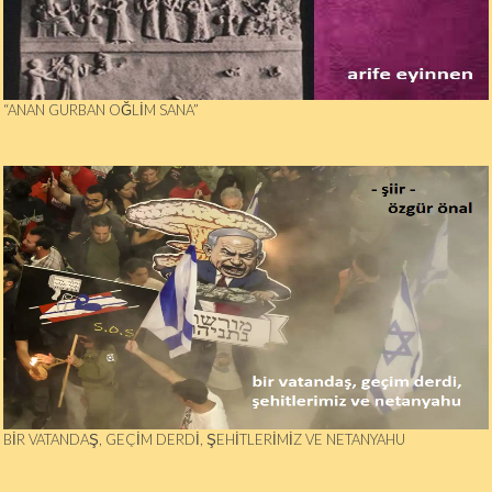
“ANAN GURBAN OĞLIM SANA”
BİR VATANDAŞ, GEÇİM DERDİ, ŞEHİTLERİMİZ VE NETANYAHU