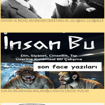
ATATÜRK VE İNÖNÜ ARASINDAKİ CİDDİ FARKLAR, UZLAŞMAZ ÇELİŞKİLER
SON AYLARDAKİ KAAN ARSLANOĞLU KISA FACEBOOK YAZILARI