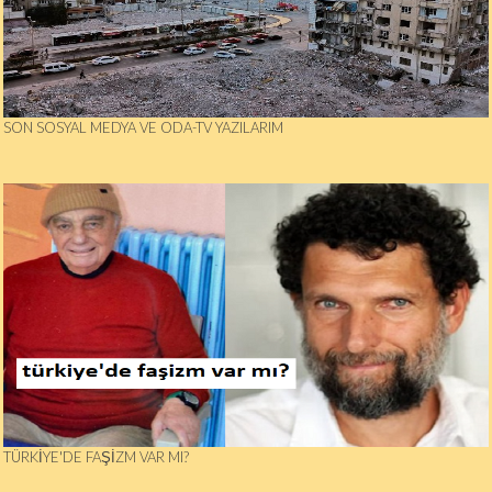
SON SOSYAL MEDYA VE ODA-TV YAZILARIM
TÜRKIYE'DE FAŞIZM VAR MI?