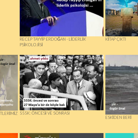
RECEP TAYYIP ERDOĞAN - LIDERLIK
KITAP ÇIKTI
PSIKOLOJISI
555K: ÖNCESI VE SONRASI
İTLERİMİZ
ESKIDEN BERI