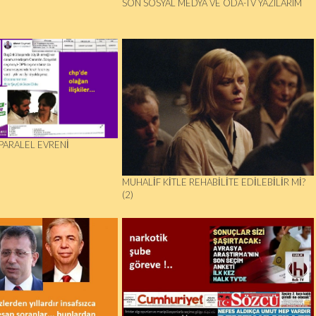
SON SOSYAL MEDYA VE ODA-TV YAZILARIM
PARALEL EVRENI
MUHALIF KITLE REHABILITE EDILEBILIR MI?
(2)