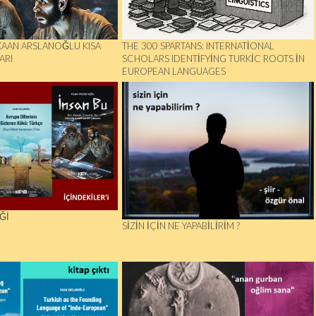
KAAN ARSLANOĞLU KISA
THE 300 SPARTANS: INTERNATIONAL
ARI
SCHOLARS IDENTIFYING TURKIC ROOTS IN
EUROPEAN LANGUAGES
Ğİ
SIZIN İÇIN NE YAPABILIRIM ?