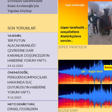
Evrensel Gazetesinde
Kaan Arslanoğlu'yla
Yapılan Söyleşi
SON YORUMLAR
YASEMIN,
'BİR PUTUN
ALACAKARANLIĞI'
SÜPER TARAFSIZLIK
ÇEVİRİSİNE DAİR
KARANLIK DÜŞÜNCELER'IN
HABERINE YORUM YAPTI.
24.12.2023
ÖNEMLI DEĞIL,
PENGUEN KUMPASÇILARI
HAKKINDA SUÇ
DUYURUSU'IN HABERINE
YORUM YAPTI.
9.11.2023
METE DEMIRTÜRK,
DINSEL FIGÜRLERIN
BOZUK KAYIT