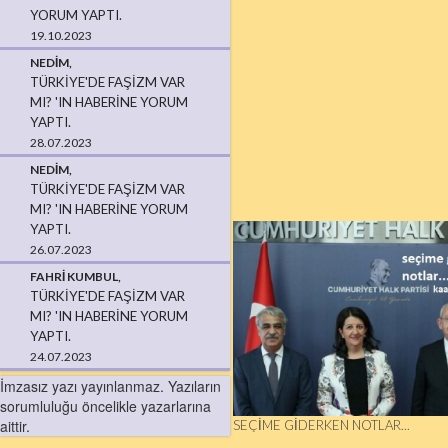
YORUM YAPTI.
19.10.2023
NEDIM,
TÜRKIYE'DE FAŞIZM VAR
MI? 'IN HABERINE YORUM
YAPTI.
28.07.2023
NEDIM,
TÜRKIYE'DE FAŞIZM VAR
MI? 'IN HABERINE YORUM
YAPTI.
26.07.2023
FAHRI KUMBUL,
TÜRKIYE'DE FAŞIZM VAR
MI? 'IN HABERINE YORUM
YAPTI.
24.07.2023
İmzasız yazı yayınlanmaz. Yazıların
sorumluluğu öncelikle yazarlarına
aittir.
SEÇIME GIDERKEN NOTLAR...