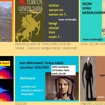
AVRUPALILARIN VE TÜRKLERIN GENETIK
YEREL SEÇİM SO
TARIHI… TÜRKLER SARIŞIN MIDIR, ESMER MI?
SÖZLÜK
TAŞHAN CADDESI