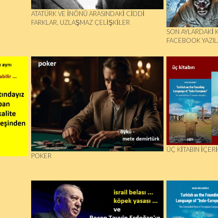
ATATÜRK VE İNÖNÜ ARASINDAKİ CİDDİ
FARKLAR, UZLAŞMAZ ÇELİŞKİLER
SON AYLARDAKİ 
FACEBOOK YAZIL
ÜÇ KİTABIN İÇERİ
POKER