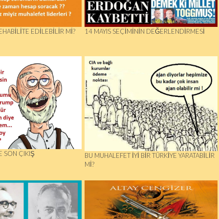
EHABILITE EDILEBILIR MI?
14 MAYIS SEÇIMININ DEĞERLENDIRMESI
 SON ÇIKIŞ
BU MUHALEFET İYİ BİR TÜRKİYE YARATABİLİR
Mİ?