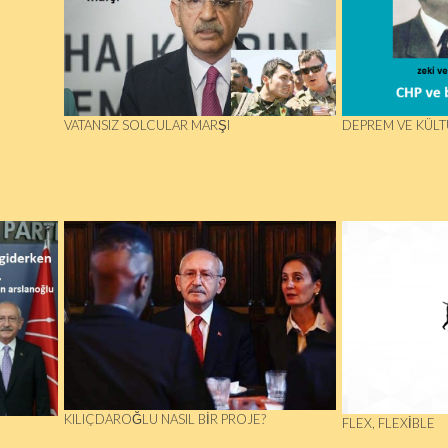
VATANSIZ SOLCULAR MARŞI
DEPREM VE KÜLT
KILIÇDAROĞLU NASIL BIR PROJE?
FLEX, FLEXIBLE