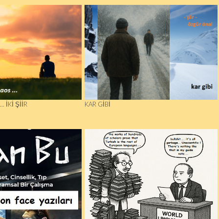
. İKI ŞIIR
KAR GIBI