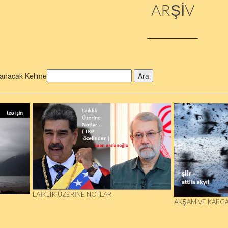
ARŞİV
anacak Kelime
Ara
LAIKLIK ÜZERINE NOTLAR
AKŞAM VE KARG