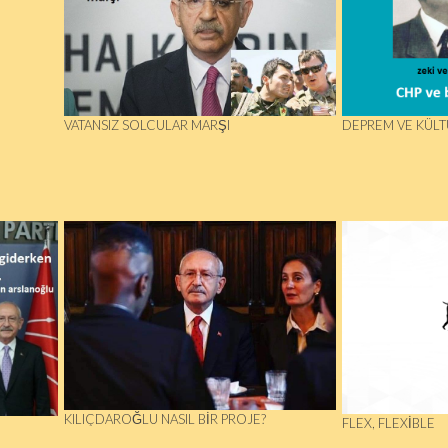
VATANSIZ SOLCULAR MARŞI
DEPREM VE KÜLT
KILIÇDAROĞLU NASIL BIR PROJE?
FLEX, FLEXIBLE