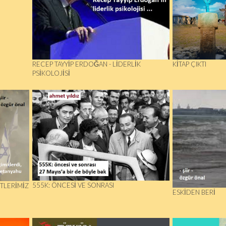
RECEP TAYYIP ERDOĞAN - LIDERLIK
KITAP ÇIKTI
PSIKOLOJISI
555K: ÖNCESI VE SONRASI
İTLERİMİZ
ESKIDEN BERI