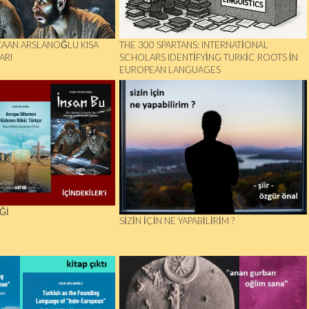
KAAN ARSLANOĞLU KISA
THE 300 SPARTANS: INTERNATIONAL
ARI
SCHOLARS IDENTIFYING TURKIC ROOTS IN
EUROPEAN LANGUAGES
Ğİ
SIZIN İÇIN NE YAPABILIRIM ?