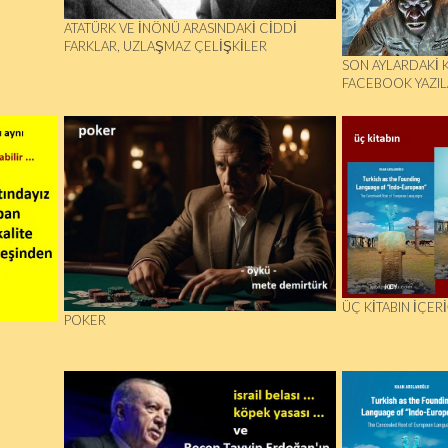
ATATÜRK VE İNÖNÜ ARASINDAKİ CİDDİ
FARKLAR, UZLAŞMAZ ÇELİŞKİLER
SON AYLARDAKİ 
FACEBOOK YAZIL
ÜÇ KİTABIN İÇERİ
POKER