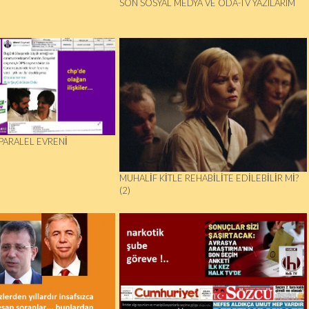
SON SOSYAL MEDYA VE ODA-TV YAZILARIM
PARALEL EVRENI
MUHALIF KITLE REHABILITE EDILEBILIR MI?
(2)