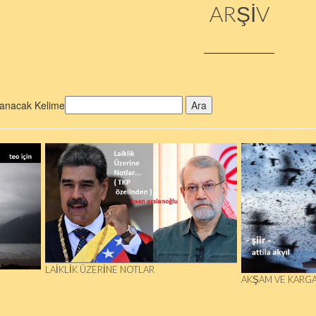
ARŞİV
anacak Kelime
Ara
LAIKLIK ÜZERINE NOTLAR
AKŞAM VE KARG