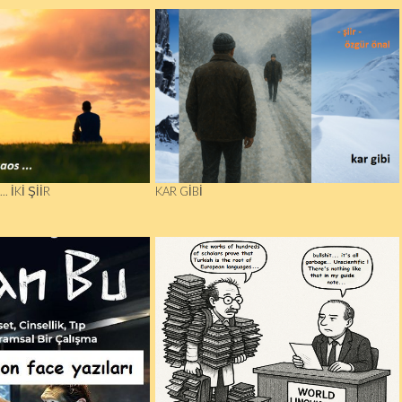
. İKI ŞIIR
KAR GIBI