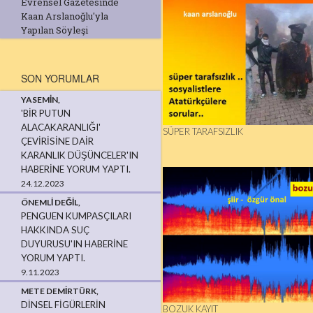
Evrensel Gazetesinde
Kaan Arslanoğlu'yla
Yapılan Söyleşi
SON YORUMLAR
YASEMIN,
'BİR PUTUN
ALACAKARANLIĞI'
SÜPER TARAFSIZLIK
ÇEVİRİSİNE DAİR
KARANLIK DÜŞÜNCELER'IN
HABERINE YORUM YAPTI.
24.12.2023
ÖNEMLI DEĞIL,
PENGUEN KUMPASÇILARI
HAKKINDA SUÇ
DUYURUSU'IN HABERINE
YORUM YAPTI.
9.11.2023
METE DEMIRTÜRK,
DINSEL FIGÜRLERIN
BOZUK KAYIT