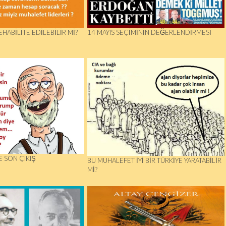
EHABILITE EDILEBILIR MI?
14 MAYIS SEÇIMININ DEĞERLENDIRMESI
 SON ÇIKIŞ
BU MUHALEFET İYİ BİR TÜRKİYE YARATABİLİR
Mİ?