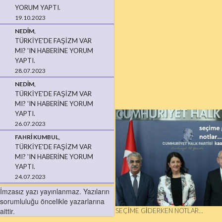
YORUM YAPTI.
19.10.2023
NEDIM,
TÜRKIYE'DE FAŞIZM VAR
MI? 'IN HABERINE YORUM
YAPTI.
28.07.2023
NEDIM,
TÜRKIYE'DE FAŞIZM VAR
MI? 'IN HABERINE YORUM
YAPTI.
26.07.2023
FAHRI KUMBUL,
TÜRKIYE'DE FAŞIZM VAR
MI? 'IN HABERINE YORUM
YAPTI.
24.07.2023
İmzasız yazı yayınlanmaz. Yazıların
sorumluluğu öncelikle yazarlarına
aittir.
SEÇIME GIDERKEN NOTLAR...