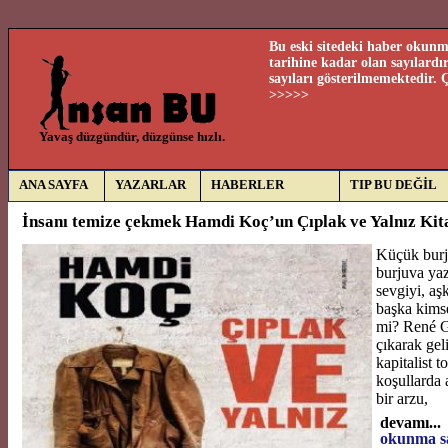
Bu eski sitedeki haber okunma
tarihine kadar olan sayılard
sayıları gösterilmemektedir.
>>>>>
Yavaş düzgündür, düzgünse hızlı.
ANA SAYFA
YAZARLAR
HABERLER
TIP BU DEĞİL
İnsanı temize çekmek Hamdi Koç’un Çıplak ve Yalnız Kit
Küçük burj
burjuva yaz
sevgiyi, a
başka kimse
mi? René G
çıkarak gel
kapitalist 
koşullarda 
bir arzu,
devamı...
okunma sa