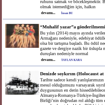
ruhunu satmak ve böcekleşmektir. Bu
olmak istemediğim için, halkın
devamı...
İnsan BU
“Muhalif yazar”a gönderilmemiş
Bu yılın (2014) mayıs ayında veri
Armağanı nedeniyle, edebiyat ödülle
olsa bir tartışma başladı. Bu ödül ne
gazete ve dergiye nazik bir üslupla m
duruşları nedeniyle normal
devamı...
TAYLAN KARA
Denizde soykırım (Holocaust at 
Tarihte sadece kendi yanlışlarımızın
mesul olduğumuzu varsayarak sıyrı
duygusunun en derin hissedilebilece
Almanya-Romanya-Türkiye-İngiltere-
Birliği’nin doğrudan rol aldığı tüm