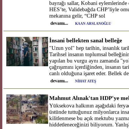
bayrağı sallar, Kobani eylemlerinde
HES’te, Validebağda CHP’liyle omu
mekanına gelir, “CHP sol
devamı...
KAAN ARSLANOĞLU
İnsani bellekten sanal belleğe
"Uzun yol" hep tarihin, insanlık tar
Tarihsel insanın toplumsal belleğinin
yapılan bu vurgu aynı zamanda "yo
çağrışımını içerdiğinden, insanın tar
canlı olduğuna işaret eder. Bellek de
devamı...
NİHAT ATEŞ
Mahmut Alınak'tan HDP'ye me
Yüksekova halkının aşağıdaki ferya
üstünde tuttuğunuz milyonlarca insa
kilitlenmese bu açık mektubu yazm
hiddetleneceğinizi biliyorum. Yanlış