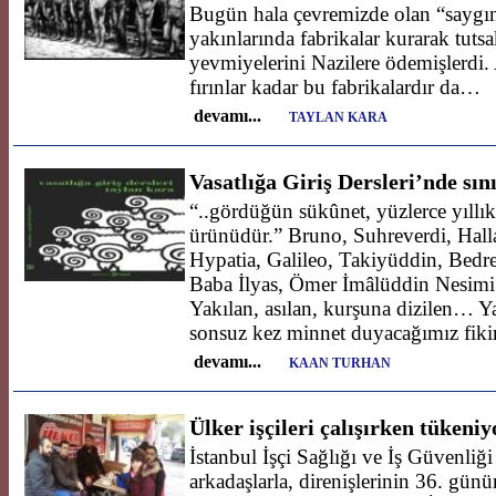
Bugün hala çevremizde olan “saygın
yakınlarında fabrikalar kurarak tutsak
yevmiyelerini Nazilere ödemişlerdi.
fırınlar kadar bu fabrikalardır da…
devamı...
TAYLAN KARA
Vasatlığa Giriş Dersleri’nde sın
“..gördüğün sükûnet, yüzlerce yıllık
ürünüdür.” Bruno, Suhreverdi, Halla
Hypatia, Galileo, Takiyüddin, Bedre
Baba İlyas, Ömer İmâlüddin Nesimi 
Yakılan, asılan, kurşuna dizilen… 
sonsuz kez minnet duyacağımız fikir
devamı...
KAAN TURHAN
Ülker işçileri çalışırken tükeniy
İstanbul İşçi Sağlığı ve İş Güvenliğ
arkadaşlarla, direnişlerinin 36. g