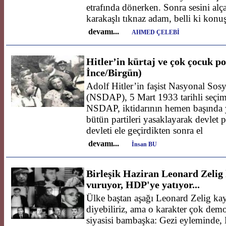
etrafında dönerken. Sonra sesini alçalt
karakaşlı tıknaz adam, belli ki konu
devamı...
AHMED ÇELEBİ
Hitler’in kürtaj ve çok çocuk po
İnce/Birgün)
Adolf Hitler’in faşist Nasyonal Sosya
(NSDAP), 5 Mart 1933 tarihli seçimi
NSDAP, iktidarının hemen başında 
bütün partileri yasaklayarak devlet pa
devleti ele geçirdikten sonra el
devamı...
İnsan BU
Birleşik Haziran Leonard Zelig
vuruyor, HDP'ye yatıyor...
Ülke baştan aşağı Leonard Zelig ka
diyebiliriz, ama o karakter çok dem
siyasisi bambaşka: Gezi eyleminde,