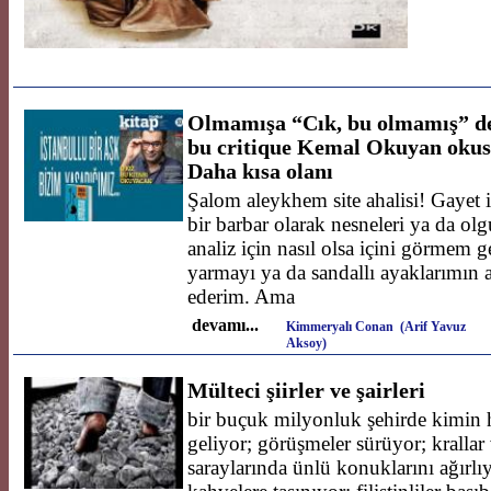
Olmamışa “Cık, bu olmamış” d
bu critique Kemal Okuyan okusu
Daha kısa olanı
Şalom aleykhem site ahalisi! Gayet i
bir barbar olarak nesneleri ya da olg
analiz için nasıl olsa içini görmem 
yarmayı ya da sandallı ayaklarımın a
ederim. Ama
devamı...
Kimmeryalı Conan (Arif Yavuz
Aksoy)
Mülteci şiirler ve şairleri
bir buçuk milyonluk şehirde kimin h
geliyor; görüşmeler sürüyor; krallar v
saraylarında ünlü konuklarını ağırlıy