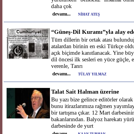
daha çok
devamı...
NİHAT ATEŞ
“Güneş-Dil Kuramı”yla alay ede
Tüm dillerin bir ortak atası bulund
atalardan birinin en eski Türkçe ol
açık biçimde kanıtlanacak. Yine büyü
dil öncesi ilk sesleri en yüce güçle,
verenle, Tanrı
devamı...
TÜLAY YILMAZ
Talat Sait Halman üzerine
Bu yazı bize gelince editörler olarak 
bunu itirazlarımıza rağmen yayımlay
bir tartışma çıkar. 12 Mart darbesin
bakanlarından. Balyoz harekatı yür
darbesinde de yurt
devamı...