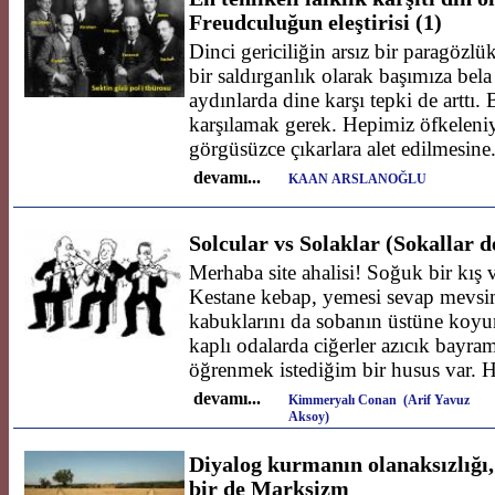
Freudculuğun eleştirisi (1)
Dinci gericiliğin arsız bir paragözlü
bir saldırganlık olarak başımıza bel
aydınlarda dine karşı tepki de arttı.
karşılamak gerek. Hepimiz öfkeleniy
görgüsüzce çıkarlara alet edilmesin
devamı...
KAAN ARSLANOĞLU
Solcular vs Solaklar (Sokallar d
Merhaba site ahalisi! Soğuk bir kış v
Kestane kebap, yemesi sevap mevsi
kabuklarını da sobanın üstüne koyu
kaplı odalarda ciğerler azıcık bayram
öğrenmek istediğim bir husus var. 
devamı...
Kimmeryalı Conan (Arif Yavuz
Aksoy)
Diyalog kurmanın olanaksızlığı, 
bir de Marksizm