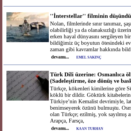
''İnterstellar'' filminin düşünd
Nolan, filmlerinde sınır tanımaz, şa
olabilirliği ya da olanaksızlığı üzer
erken hayal dünyasını sergileyen bir
bildiğimiz üç boyutun ötesindeki ev
zaman gibi kavramlar hakkında bild
devamı...
EMEL SAKINÇ
Türk Dili üzerine: Osmanlıca ö
(Sadeleştirme, öze dönüş ve bask
Türkçe, kökenleri kimilerine göre 
köklü bir dildir. Göktürk kitabelerin
Türkiye’nin Kemalist devrimiyle, lat
benimseyerek özünü bulmuştu. Osma
olan Türkçe; ezilmiş, yok sayılmış a
Arapça, Farsça,
devamı...
KAAN TURHAN