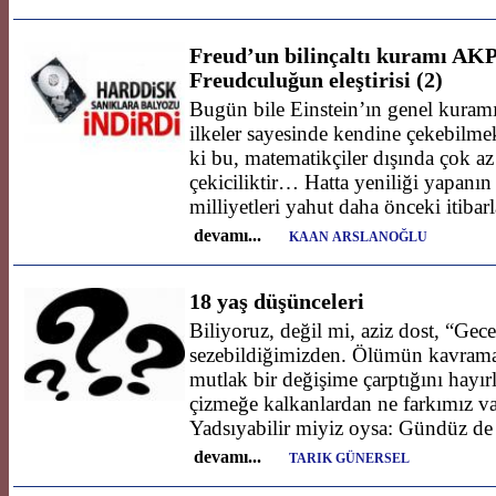
Freud’un bilinçaltı kuramı AKP 
Freudculuğun eleştirisi (2)
Bugün bile Einstein’ın genel kuramı 
ilkeler sayesinde kendine çekebilme
ki bu, matematikçiler dışında çok az 
çekiciliktir… Hatta yeniliği yapanın
milliyetleri yahut daha önceki itibarl
devamı...
KAAN ARSLANOĞLU
18 yaş düşünceleri
Biliyoruz, değil mi, aziz dost, “Gec
sezebildiğimizden. Ölümün kavra
mutlak bir değişime çarptığını hayır
çizmeğe kalkanlardan ne farkımız va
Yadsıyabilir miyiz oysa: Gündüz de 
devamı...
TARIK GÜNERSEL