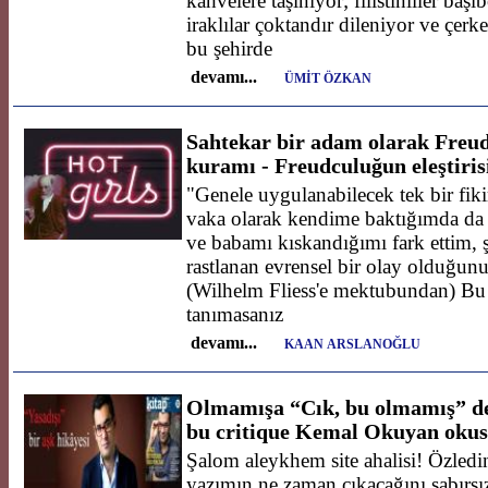
kahvelere taşınıyor; filistinliler baş
iraklılar çoktandır dileniyor ve çerk
bu şehirde
devamı...
ÜMİT ÖZKAN
Sahtekar bir adam olarak Freud'
kuramı - Freudculuğun eleştirisi
"Genele uygulanabilecek tek bir fiki
vaka olarak kendime baktığımda d
ve babamı kıskandığımı fark ettim,
rastlanan evrensel bir olay olduğ
(Wilhelm Fliess'e mektubundan) Bu 
tanımasanız
devamı...
KAAN ARSLANOĞLU
Olmamışa “Cık, bu olmamış” d
bu critique Kemal Okuyan okus
Şalom aleykhem site ahalisi! Özledin
yazımın ne zaman çıkacağını sabırsı