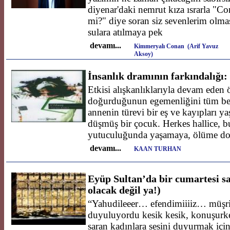
diyenar'daki nemrut kıza ısrarla "Co
mi?" diye soran siz sevenlerim olma
sulara atılmaya pek
devamı...
Kimmeryalı Conan (Arif Yavuz
Aksoy)
İnsanlık dramının farkındalığı:
Etkisi alışkanlıklarıyla devam eden 
doğurduğunun egemenliğini tüm bed
annenin türevi bir eş ve kayıpları 
düşmüş bir çocuk. Herkes hallice, 
yutuculuğunda yaşamaya, ölüme doğ
devamı...
KAAN TURHAN
Eyüp Sultan’da bir cumartesi 
olacak değil ya!)
“Yahudileeer… efendimiiiiz… müşri
duyuluyordu kesik kesik, konuşurken
saran kadınlara sesini duyurmak için