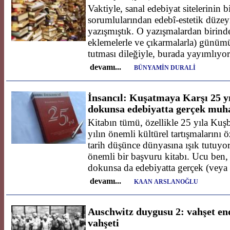
Vaktiyle, sanal edebiyat sitelerinin b
sorumlularından edebî-estetik düzey
yazışmıştık. O yazışmalardan birinde
eklemelerle ve çıkarmalarla) günümü
tutması dileğiyle, burada yayımlıyo
devamı...
BÜNYAMİN DURALİ
İnsancıl: Kuşatmaya Karşı 25 yı
dokunsa edebiyatta gerçek muha
Kitabın tümü, özellikle 25 yıla Ku
yılın önemli kültürel tartışmalarını 
tarih düşünce dünyasına ışık tutuyo
önemli bir başvuru kitabı. Ucu ben, 
dokunsa da edebiyatta gerçek (veya 
devamı...
KAAN ARSLANOĞLU
Auschwitz duygusu 2: vahşet end
vahşeti