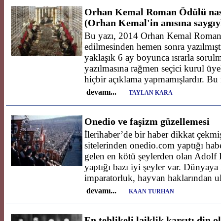
Orhan Kemal Roman Ödülü nası
(Orhan Kemal'in anısına saygıy
Bu yazı, 2014 Orhan Kemal Roman 
edilmesinden hemen sonra yazılmış
yaklaşık 6 ay boyunca ısrarla sorulm
yazılmasına rağmen seçici kurul üyel
hiçbir açıklama yapmamışlardır. B
devamı...
TAYLAN KARA
Onedio ve faşizm güzellemesi
İlerihaber’de bir haber dikkat çekmi
sitelerinden onedio.com yaptığı ha
gelen en kötü şeylerden olan Adolf H
yaptığı bazı iyi şeyler var. Dünyaya
imparatorluk, hayvan haklarından 
devamı...
KAAN TURHAN
En tehlikeli laiklik karşıtı din