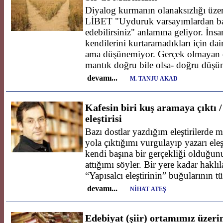
Diyalog kurmanın olanaksızlığı ü
LİBET "Uyduruk varsayımlardan başl
edebilirsiniz" anlamına geliyor. İns
kendilerini kurtaramadıkları için d
ama düşünemiyor. Gerçek olmayan d
mantık doğru bile olsa- doğru düşü
devamı...
M. TANJU AKAD
Kafesin biri kuş aramaya çıktı 
eleştirisi
Bazı dostlar yazdığım eleştirilerde
yola çıktığımı vurgulayıp yazarı ele
kendi başına bir gerçekliği olduğun
attığımı söyler. Bir yere kadar haklıl
“Yapısalcı eleştirinin” buğularının t
devamı...
NİHAT ATEŞ
Edebiyat (şiir) ortamımız üzeri