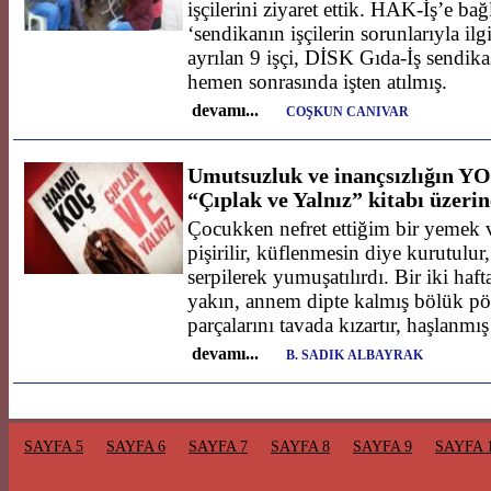
işçilerini ziyaret ettik. HAK-İş’e ba
‘sendikanın işçilerin sorunlarıyla i
ayrılan 9 işçi, DİSK Gıda-İş sendik
hemen sonrasında işten atılmış.
devamı...
COŞKUN CANIVAR
Umutsuzluk ve inançsızlığın Y
“Çıplak ve Yalnız” kitabı üzerin
Çocukken nefret ettiğim bir yemek 
pişirilir, küflenmesin diye kurutulu
serpilerek yumuşatılırdı. Bir iki ha
yakın, annem dipte kalmış bölük p
parçalarını tavada kızartır, haşlanmı
devamı...
B. SADIK ALBAYRAK
SAYFA 5
SAYFA 6
SAYFA 7
SAYFA 8
SAYFA 9
SAYFA 