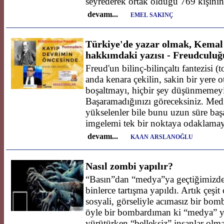
seyrederek ortak olduğu 769 kişin
devamı...
EMEL SAKINÇ
Türkiye'de yazar olmak, Kemal
hakkımdaki yazısı - Freudculuğun
Freud'un bilinç-bilinçaltı fantezisi 
anda kenara çekilin, sakin bir yere o
boşaltmayı, hiçbir şey düşünmemey
Başaramadığınızı göreceksiniz. Med
yükselenler bile bunu uzun süre ba
imgelemi tek bir noktaya odaklama
devamı...
KAAN ARSLANOĞLU
Nasıl zombi yapılır?
“Basın”dan “medya”ya geçtiğimizde
binlerce tartışma yapıldı. Artık çeşit 
sosyali, görseliyle acımasız bir bo
öyle bir bombardıman ki “medya” yal
yürütürken “belleksiz” insanlar ol