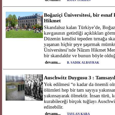
KAAN TURHAN
Boğaziçi Üniversitesi, bir esnaf
Hikmet
Skandalsız kalan Türkiye’de, Boğa
kavgasının getirdiği açıklıkları görm
Düzenin kendisi tepeden tırnağa sk
yaşanan hiçbir şeye şaşırmak mümkü
Üniversitesi’nde Nâzım Hikmet Merk
bir skandaldır ve bunun böyle olduğ
devamı...
B. SADIK ALBAYRAK
Auschwitz Duygusu 3 : Tamsayıl
Yok edilmesi “o kadar da önemli ol
ölümleri hep bir tam sayıya yakınsar
yakınsayarak ölmektir. İnsan türü, ke
kurabileceği birçok tuğlayı Auschw
edinebilir.
devamı...
TAYLAN KARA