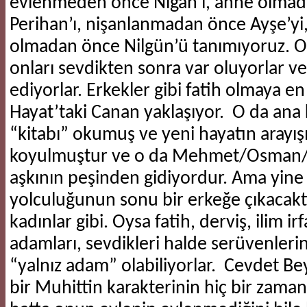
evlenmeden önce Nigan’ı, anne olma
Perihan’ı, nişanlanmadan önce Ayşe’yi
olmadan önce Nilgün’ü tanımıyoruz. On
onları sevdikten sonra var oluyorlar 
ediyorlar. Erkekler gibi fatih olmaya en
Hayat’taki Canan yaklaşıyor. O da ana 
“kitabı” okumuş ve yeni hayatın arayışı
koyulmuştur ve o da Mehmet/Osman/N
aşkının peşinden gidiyordur. Ama yin
yolculuğunun sonu bir erkeğe çıkacakt
kadınlar gibi. Oysa fatih, derviş, ilim ir
adamları, sevdikleri halde serüvenler
“yalnız adam” olabiliyorlar. Cevdet Bey
bir Muhittin karakterinin hiç bir zaman