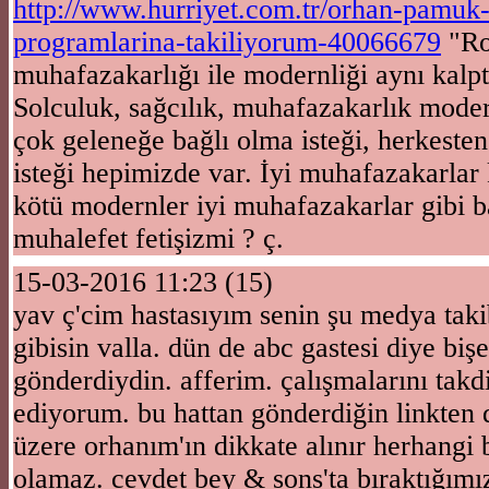
http://www.hurriyet.com.tr/orhan-pamuk-
programlarina-takiliyorum-40066679
"Ro
muhafazakarlığı ile modernliği aynı kalp
Solculuk, sağcılık, muhafazakarlık moder
çok geleneğe bağlı olma isteği, herkest
isteği hepimizde var. İyi muhafazakarlar
kötü modernler iyi muhafazakarlar gibi
muhalefet fetişizmi ? ç.
15-03-2016 11:23 (15)
yav ç'cim hastasıyım senin şu medya taki
gibisin valla. dün de abc gastesi diye biş
gönderdiydin. afferim. çalışmalarını takdi
ediyorum. bu hattan gönderdiğin linkten 
üzere orhanım'ın dikkate alınır herhangi b
olamaz. cevdet bey & sons'ta bıraktığımı