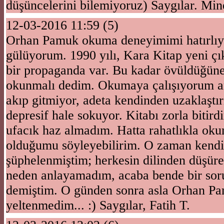
düşüncelerini bilemiyoruz) Saygılar. Mi
12-03-2016 11:59 (5)
Orhan Pamuk okuma deneyimimi hatırlı
gülüyorum. 1990 yılı, Kara Kitap yeni çı
bir propaganda var. Bu kadar övüldüğün
okunmalı dedim. Okumaya çalışıyorum am
akıp gitmiyor, adeta kendinden uzaklaştır
depresif hale sokuyor. Kitabı zorla bitir
ufacık haz almadım. Hatta rahatlıkla ok
olduğumu söyleyebilirim. O zaman kend
şüphelenmiştim; herkesin dilinden düşür
neden anlayamadım, acaba bende bir sor
demiştim. O günden sonra asla Orhan 
yeltenmedim... :) Saygılar, Fatih T.