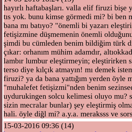
hayırlı haftabaşları. valla elif firuzi bişe 
tıs yok. bunu kimse görmedi mi? bi ben
bana mı batıyo? "önemli bi yazarı eleştir
fetişizmine düşmemenin önemli olduğun
şimdi bu cümleden benim bildiğim türk d
çıkar: orhanım mühim adamdır, altıokkadı
lambır lumbur eleştirmeyin; eleştirirken sı
terso diye kılçık atmayın! mı demek istem
firuzi? ya da bana yattığım yerden öyle 
"muhalefet fetişizmi"nden benim sezinse
uydurukingen solcu kelimesi oluyo mu? s
sizin mecralar bunlar) şey eleştirmiş olm
hali. öyle diğl mi? a.y.a. meraksss ve sor
15-03-2016 09:36 (14)