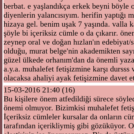
berbat. e yaşlandıkça erkek beyni böyle
diyenlerin yalancısıyım. herifin yaptığı
hizaya gel. benim uşak 7 yaşında. valla k
şöyle bi içeriksiz cümle o da çıkarır. ön
zeynep oral ve doğan hızlan'ın edebiyat/
olduğu, murat belge'nin akademikten sayı
güzel ülkede orhanım'dan da önemli yazar
a.y.a. muhalefet fetişizmine karşı dursss v
olacaksa ahaliyi ayak fetişizmine davet e
15-03-2016 21:40 (16)
Bu kişilere önem atfedildiği sürece söyle
önemi olmuyor. Bizimkisi muhalefet fetiş
İçeriksiz cümleler kursalar da onların cü
tarafından içerikliymiş gibi gözüküyor. O