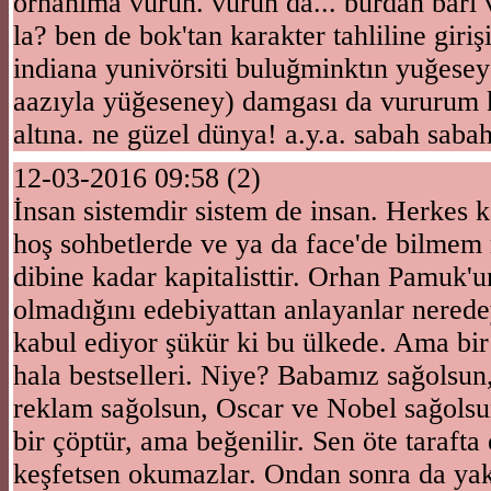
orhanıma vurun. vurun da... burdan bari
la? ben de bok'tan karakter tahliline giri
indiana yunivörsiti buluğminktın yuğesey 
aazıyla yüğeseney) damgası da vururum k
altına. ne güzel dünya! a.y.a. sabah saba
12-03-2016 09:58 (2)
İnsan sistemdir sistem de insan. Herkes ka
hoş sohbetlerde ve ya da face'de bilmem
dibine kadar kapitalisttir. Orhan Pamuk'un
olmadığını edebiyattan anlayanlar neredey
kabul ediyor şükür ki bu ülkede. Ama bir
hala bestselleri. Niye? Babamız sağolsun
reklam sağolsun, Oscar ve Nobel sağols
bir çöptür, ama beğenilir. Sen öte tarafta 
keşfetsen okumazlar. Ondan sonra da yak