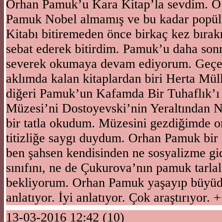
Orhan Pamuk’u Kara Kitap’la sevdim. O
Pamuk Nobel almamış ve bu kadar popüle
Kitabı bitiremeden önce birkaç kez bırak
sebat ederek bitirdim. Pamuk’u daha son
severek okumaya devam ediyorum. Geçe
aklımda kalan kitaplardan biri Herta Mül
diğeri Pamuk’un Kafamda Bir Tuhaflık’ı
Müzesi’ni Dostoyevski’nin Yeraltından N
bir tatla okudum. Müzesini gezdiğimde 
titizliğe saygı duydum. Orhan Pamuk bir
ben şahsen kendisinden ne sosyalizme gide
sınıfını, ne de Çukurova’nın pamuk tarlal
bekliyorum. Orhan Pamuk yaşayıp büyüd
anlatıyor. İyi anlatıyor. Çok araştırıyor. 
13-03-2016 12:42 (10)