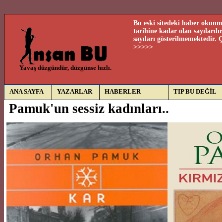
Bu eski sitedeki haber okunma
tarihine kadar olan sayılard
sayıları gösterilmemektedir.
>>>>>
Yavaş düzgündür, düzgünse hızlı.
ANA SAYFA
YAZARLAR
HABERLER
TIP BU DEĞİL
Pamuk'un sessiz kadınları..