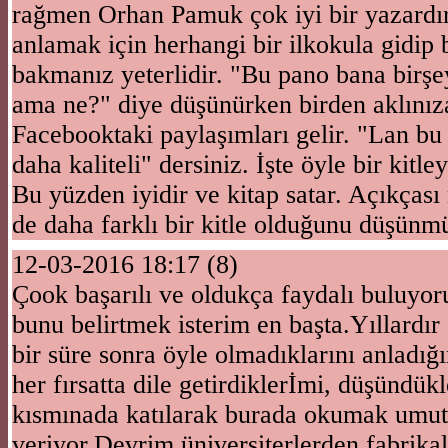
rağmen Orhan Pamuk çok iyi bir yazardı
anlamak için herhangi bir ilkokula gidip 
bakmanız yeterlidir. "Bu pano bana birşey
ama ne?" diye düşünürken birden aklınıza
Facebooktaki paylaşımları gelir. "Lan bu
daha kaliteli" dersiniz. İşte öyle bir kitle
Bu yüzden iyidir ve kitap satar. Açıkçası
de daha farklı bir kitle olduğunu düşün
12-03-2016 18:17 (8)
Çook başarılı ve oldukça faydalı buluyo
bunu belirtmek isterim en başta.Yıllardır
bir süre sonra öyle olmadıklarını anladığ
her fırsatta dile getirdiklerİmi, düşündü
kısmınada katılarak burada okumak umut
veriyor.Devrim üniversiterlerden fabrika