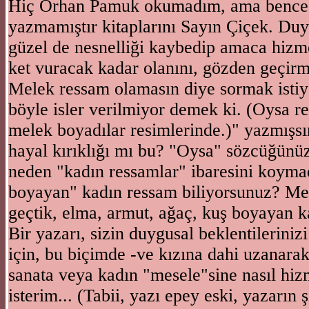
Hiç Orhan Pamuk okumadım, ama bence d
yazmamıştır kitaplarını Sayın Çiçek. Duyg
güzel de nesnelliği kaybedip amaca hizm
ket vuracak kadar olanını, gözden geçir
Melek ressam olamasın diye sormak isti
böyle isler verilmiyor demek ki. (Oysa r
melek boyadılar resimlerinde.)" yazmışsı
hayal kırıklığı mı bu? "Oysa" sözcüğünü
neden "kadın ressamlar" ibaresini koym
boyayan" kadın ressam biliyorsunuz? M
geçtik, elma, armut, ağaç, kuş boyayan 
Bir yazarı, sizin duygusal beklentileriniz
için, bu biçimde -ve kızına dahi uzanarak
sanata veya kadın "mesele"sine nasıl hiz
isterim... (Tabii, yazı epey eski, yazarın 