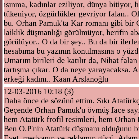
ısınma, kadınlar eziliyor, dünya bitiyor, 
tükeniyor, özgürlükler gevriyor falan.. 
bu. Orhan Pamuk'ta Kar romanı gibi bir
laiklik düşmanlığı görülmüyor, herifin 
görülüyor.. O da bir şey.. Bu da bir ilerl
hesabıma bu yazının konulmasına o yüzd
Umarım birileri de katılır da, Nihat falan
tartışma çıkar. O da neye yarayacaksa. A
erkeği kadını.. Kaan Arslanoğlu
12-03-2016 10:18 (3)
Daha önce de sözünü ettim. Sıkı Atatürkç
Geçende Orhan Pamuk'u övmüş face sayf
hem Atatürk frofil resimleri, hem Orha
Ben O.P'nin Atatürk düşmanı olduğunu b
Evet, medyanın ve reklamın gücü. Adam