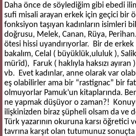
​Daha önce de söylediğim gibi ebedi ilim
sufi misali arayan erkek için geçici bir
fonksiyon taşıyan kadınların isimleri bi
doğrusu, Melek, Canan, Rüya, Perihan
ötesi hissi uyandırıyorlar. Bir de erkek
bakalım, Celal ( büyüklük,ululuk ), Sal
mürîd), Faruk ( haklıyla haksızı ayıran 
vb. Evet kadınlar, anne olarak var olabil
eş olabilirler ama bir “rastignac” bir fa
olmuyorlar Pamuk’un kitaplarında. Ben
ne yapmak düşüyor o zaman?! Konuyu,
ilişkinizden biraz şüpheli olsam da ve 
Türk yazarının okuruna karsı öğretici 
tavrına karşıt olan tutumunuz sonuçta 