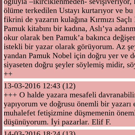
oğluyla –ikirciklenmeden- sevişiveriyor,
ölüme terkedilen Ustayı kurtarıyor ve bu
fikrini de yazarın kulağına Kırmızı Saçlı 
Pamuk kitabını bir kadına, Aslı’ya adanm
okur olarak ben Pamuk’a bakınca değişe
istekli bir yazar olarak görüyorum. Az şe
yandan Pamuk Nobel için doğru yer ve 
siyaseten doğru şeyler söylemiş midir, sö
++
13-03-2016 12:43 (12)
+++ O halde yazara mesafeli davranabili
yapıyorum ve doğrusu önemli bir yazarı e
muhalefet fetişizmine düşmemenin önem
düşünüyorum. İyi pazarlar. Elif F.
14-03-2016 18:24 (13)