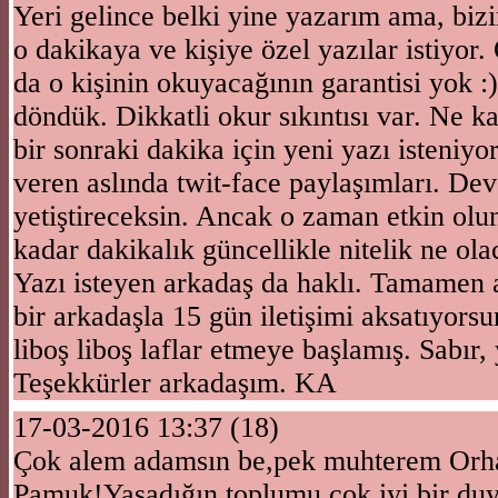
Yeri gelince belki yine yazarım ama, bi
o dakikaya ve kişiye özel yazılar istiyor
da o kişinin okuyacağının garantisi yok 
döndük. Dikkatli okur sıkıntısı var. Ne k
bir sonraki dakika için yeni yazı isteniyo
veren aslında twit-face paylaşımları. Dev
yetiştireceksin. Ancak o zaman etkin olu
kadar dakikalık güncellikle nitelik ne ol
Yazı isteyen arkadaş da haklı. Tamamen
bir arkadaşla 15 gün iletişimi aksatıyorsu
liboş liboş laflar etmeye başlamış. Sabır, 
Teşekkürler arkadaşım. KA
17-03-2016 13:37 (18)
Çok alem adamsın be,pek muhterem Orh
Pamuk!Yaşadığın toplumu çok iyi bir duya