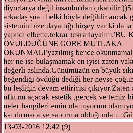
diyorlarya değil insanbu'dan çıkabilir:)
arkadaş şuan belki böyle değildir ancak g
sistemin bize dayattığı birşey var ki daha
yapıldı elbette,tekrar tekrarlayalım.'B
ÖVÜLDÜĞÜNE GÖRE MUTLAKA
OKUNMALI'yazılmış bence okunmamalı 
her ne ise bulaşmamak en iyisi zaten vakt
değerli aslında.Günümüzün en büyük sıkı
beğendiği övdüğü dediği her neyse çoğun
bu leşliğin devam ettiricisi çıkıyor.Zaten 
ufkunu açacak estetik ,gerçek ve temiz bi
neler hangileri emin olamıyorum olamıyo
kandırmaca ve saptırma olduğundan...Gü
13-03-2016 12:42 (9)